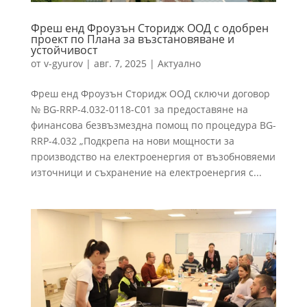
Фреш енд Фроузън Сторидж ООД с одобрен
проект по Плана за възстановяване и
устойчивост
от
v-gyurov
|
авг. 7, 2025
|
Актуално
Фреш енд Фроузън Сторидж ООД сключи договор
№ BG-RRP-4.032-0118-C01 за предоставяне на
финансова безвъзмездна помощ по процедура BG-
RRP-4.032 „Подкрепа на нови мощности за
производство на електроенергия от възобновяеми
източници и съхранение на електроенергия с...