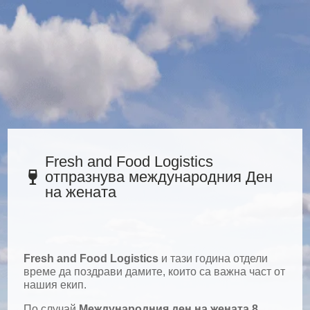
Fresh and Food Logistics
отпразнува международния Ден

на жената
Fresh and Food Logistics
и тази година отдели
време да поздрави дамите, които са важна част от
нашия екип.
По случай
Международния ден на жената
8