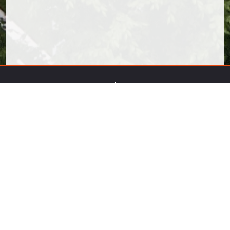
Бисквитки
Политика за
поверителност
За F&F Logistic
Кариери
Контакти
Fresh & Food Logistics © 2025
Уеб дизайн