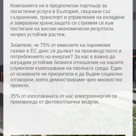
Компанията ни е предпочитан партньор за
логистични услуги в България, свързани със
съхранение, транспорт и управление на охладени
и замразени храни,защото се стремим се към
постигане на високи икономически резултати,
ночрез устойчив растеж.
Знаетели, че 75% от емисиите на парникови
газове в ЕС днес се дължат на производството и
потреблението на енергия? За нас е важно да
изградим устойчив бизнеси отношение на нашите
служители къмопазване на околната среда. Един
от основните ни приоритети е да бъдем социално
отговорни, което демонстрираме чрез множество
проекти.
35% от използваната от нас електроенергия се
произвежда от фотоволтаични модули.