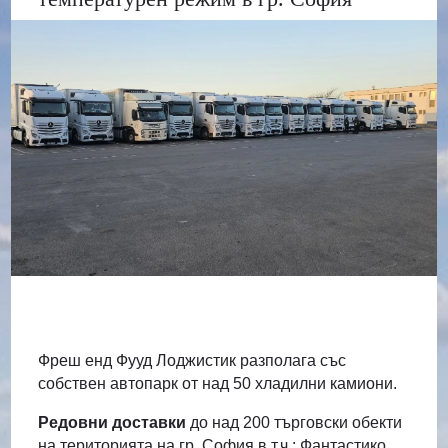
Фреш енд Фууд Лоджистик разполага със
собствен автопарк от над 50 хладилни камиони.
Редовни доставки
до над 200 търговски обекти
на територията на гр. София в т.ч.: Фантастико,