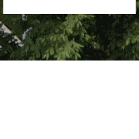
Бисквитки
Политика за
поверителност
За F&F