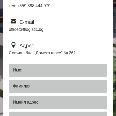
тел: +359 888 444 979

E-mail
office@fflogistic.bg

Адрес
София –бул. „Ломско шосе“ № 261